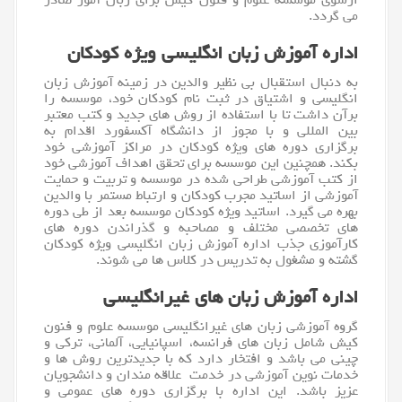
ازسوی موسسه علوم و فنون کیش برای زبان آموز صادر
می گردد.
اداره آموزش زبان انگلیسی ویژه کودکان
به دنبال استقبال بی نظیر والدین در زمینه
آموزش
زبان
انگلیسی و اشتیاق در ثبت نام کودکان خود، موسسه را
برآن داشت تا با استفاده از روش های جدید و کتب معتبر
بین المللی و با مجوز از دانشگاه آکسفورد اقدام به
برگزاری دوره های ویژه کودکان در مراکز آموزشی خود
بکند. همچنین این موسسه برای تحقق اهداف آموزشی خود
از کتب آموزشی طراحی شده در موسسه و تربیت و حمایت
آموزشی از اساتید مجرب کودکان و ارتباط مستمر با والدین
بهره می گیرد. اساتید ویژه کودکان موسسه بعد از طی دوره
های تخصصی مختلف و مصاحبه و گذراندن دوره های
کارآموزی جذب اداره آموزش زبان انگلیسی ویژه کودکان
گشته و مشغول به تدریس در کلاس ها می شوند.
اداره آموزش زبان های غیرانگلیسی
گروه آموزشی زبان های غیرانگلیسی
موسسه
علوم و فنون
کیش شامل
زبان
های فرانسه، اسپانیایی، آلمانی، ترکی و
چینی می باشد و افتخار دارد که با جدیدترین روش ها و
خدمات نوین آموزشی در خدمت علاقه مندان و دانشجویان
عزیز باشد. این اداره با برگزاری دوره های عمومی و