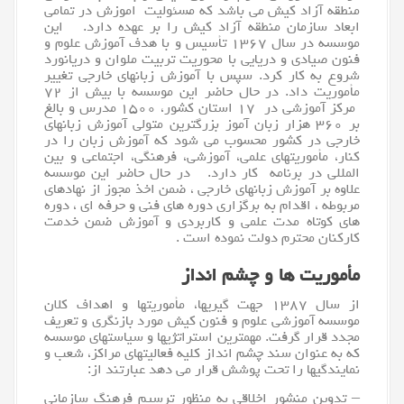
منطقه آزاد کیش می باشد که مسئولیت اموزش در تمامی
ابعاد سازمان منطقه آزاد کیش را بر عهده دارد. این
موسسه در سال ۱۳۶۷ تأسیس و با هدف آموزش علوم و
فنون صیادی و دریایی با محوریت تربیت ملوان و دریانورد
شروع به کار کرد. سپس با
آموزش زبانهای خارجی
تغییر
مأموریت داد. در حال حاضر این موسسه با بیش از ۷۲
مرکز آموزشی در ۱۷ استان کشور، ۱۵۰۰ مدرس و بالغ
بر ۳۶۰ هزار زبان آموز بزرگترین متولی آموزش زبانهای
خارجی در کشور محسوب می شود که
آموزش زبان
را در
کنار، مأموریتهای علمی، آموزشی، فرهنگی، اجتماعی و بین
المللی در برنامه کار دارد. در حال حاضر این موسسه
علاوه بر آموزش زبانهای خارجی ، ضمن اخذ مجوز از نهادهای
مربوطه ، اقدام به برگزاری دوره های فنی و حرفه ای ، دوره
های کوتاه مدت علمی و کاربردی و آموزش ضمن خدمت
کارکنان محترم دولت نموده است .
مأموریت ها و چشم انداز
از سال ۱۳۸۷ جهت گیریها، مأموریتها و اهداف کلان
موسسه آموزشی علوم و فنون کیش مورد بازنگری و تعریف
مجدد قرار گرفت. مهمترین استراتژیها و سیاستهای موسسه
که به عنوان سند چشم انداز کلیه فعالیتهای مراکز، شعب و
نمایندگیها را تحت پوشش قرار می دهد عبارتند از:
– تدوین منشور اخلاقی به منظور ترسیم فرهنگ سازمانی