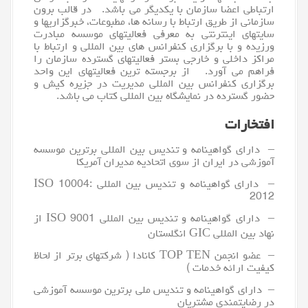
ارتباطی اعضا سازمان با یکدیگر می باشد. در قالب برون
سازمانی از طریق ارتباط با رسانه ها، مطبوعات، خبرگزاریها و
سایتهای اینترنتی به معرفی فعالیتهای موسسه مبادرت
ورزیده و با برگزاری کنفرانس های بین المللی و ارتباط با
مراکز داخلی و خارجی بستر فعالیتهای گسترده سازمان را
فراهم می آورد. از برجسته ترین فعالیتهای این واحد
برگزاری کنفرانس بین المللی مدیریت در جزیره کیش و
حضور گسترده در نمایشگاه بین المللی کتاب می باشد.
افتخارات
– دارای گواهینامه و تندیس بین المللی برترین موسسه
آموزشی در ایران از سوی اتحادیه مدیران آمریکا
– دارای گواهینامه و تندیس بین المللی ISO 10004:
2012
– دارای گواهینامه و تندیس بین المللی ISO 9001 از
نهاد بین المللی GIC انگلستان
– عضو انجمن TOP TEN کانادا ( شرکتهای برتر از لحاظ
کیفیت ارائه خدمات )
– دارای گواهینامه و تندیس ملی برترین موسسه آموزشی
در رضایتمندی مشتریان