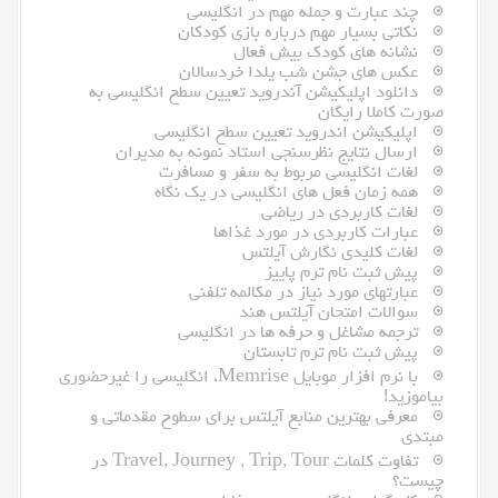
چند عبارت و جمله مهم در انگلیسی
نکاتی بسیار مهم درباره بازی کودکان
نشانه های کودک بیش فعال
عکس های جشن شب یلدا خردسالان
دانلود اپلیکیشن آندروید تعیین سطح انگلیسی به
صورت کاملا رایگان
اپلیکیشن اندروید تعیین سطح انگلیسی
ارسال نتایج نظرسنجی استاد نمونه به مدیران
لغات انگلیسی مربوط به سفر و مسافرت
همه زمان فعل های انگلیسی در یک نگاه
لغات کاربردی در ریاضی
عبارات کاربردی در مورد غذاها
لغات کلیدی نگارش آیلتس
پیش ثبت نام ترم پاییز
عبارتهای مورد نیاز در مکالمه تلفنی
سوالات امتحان آیلتس هند
ترجمه مشاغل و حرفه ها در انگلیسی
پیش ثبت نام ترم تابستان
با نرم افزار موبایل Memrise، انگلیسی را غیرحضوری
بیاموزید!
معرفى بهترین منابع آیلتس براى سطوح مقدماتى و
مبتدى
تفاوت کلمات Travel, Journey , Trip, Tour در
چیست؟