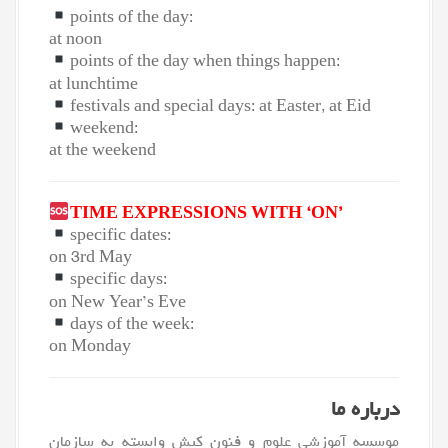
points of the day:
at noon
points of the day when things happen:
at lunchtime
festivals and special days: at Easter, at Eid
weekend:
at the weekend
TIME EXPRESSIONS WITH ‘ON’
specific dates:
on 3rd May
specific days:
on New Year’s Eve
days of the week:
on Monday
درباره ما
موسسه آموزشی علوم و فنون
کیش
وابسته به سازمان