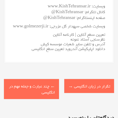
وبسایت:
www.KishTehransar.ir
کانال تلگرام:
KishTehransar@
صفحه اینستاگرام:
KishTehransar@
وبسایت شخصی سپهدار گل مزرجی:
www.golmezerji.ir
تعیین سطح آنلاین
|
کارنامه آنلاین
نظرسنجی استاد نمونه
آدرس و تلفن سایر شعبات موسسه کیش
دانلود اپلیکیشن آندروید تعیین سطح انگلیسی
P
تکرار در زبان انگلیسی
→
←
چند عبارت و جمله مهم در
o
انگلیسی
s
t