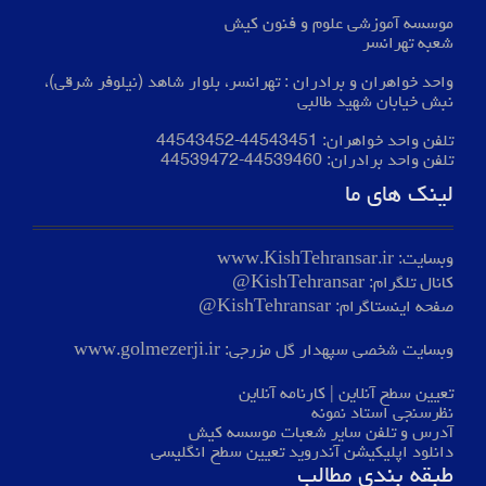
موسسه آموزشی علوم و فنون کیش
شعبه تهرانسر
واحد خواهران و برادران : تهرانسر، بلوار شاهد (نیلوفر شرقی)،
نبش خیابان شهید طالبی
تلفن واحد خواهران:
44543451
-
44543452
تلفن واحد برادران:
44539460
-
44539472
لینک های ما
وبسایت:
www.KishTehransar.ir
کانال تلگرام:
KishTehransar@
صفحه اینستاگرام:
KishTehransar@
وبسایت شخصی سپهدار گل مزرجی:
www.golmezerji.ir
تعیین سطح آنلاین
|
کارنامه آنلاین
نظرسنجی استاد نمونه
آدرس و تلفن سایر شعبات موسسه کیش
دانلود اپلیکیشن آندروید تعیین سطح انگلیسی
طبقه بندی مطالب