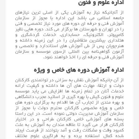
اداره علوم و فنون
از آنجائیکه نیاز به آموزش یکی از اصلی ترین نیازهای
جامعه اسلامی می باشد این اداره با مجوز از سازمان
آموزش فنی و حرفه ای دوره های مورد نیاز تخصصی و فنی
را در تهران و شهرستان ها برگزار می کند. دوره هایی نظیر
کامپیوتر
، الکترونیک، حسابداری، خدمات گردشگری و
هتلداری بیشترین متقاضیان را در این زمینه داشته و
هنرجویان پس از طی آموزش های استاندارد و تخصصی و
آزمون گواهینامه بین المللی ازسوی موسسه و سازمان
آموزش فنی و حرفه ای را اخذ خواهند نمود.
اداره آموزش دوره های خاص و ویژه
از آن جائیکه آموزش نقش به سزائی در توانمندی کارکنان
دولت و ارتقاء مهارت های آن ها داشته و کیفیت ارائه
خدمات آنان در تمام زمینه ها افزایش می یابد موسسه
علوم و فنون کیش با بهره گیری از اساتید مجرب دانشگاهی
و بهره مندی از تجارب آن ها اقدام به برگزاری دوره های
خاص و ویژه مخصوص کارکنان محترم دولت با مجوز از
سازمان آموزش مدیریت دولتی نموده است. در این راستا
بسته های آموزشی خاص کارکنان طراحی و در اختیار
کارکنان قرار می گیرد تا علاقه مندان به آموزش به علت
کمبود وقت و مشکلات رفت و آمد بتوانند از فرصت ایجاد
شده کمال استفاده برده و به فراگیری علوم مختلف