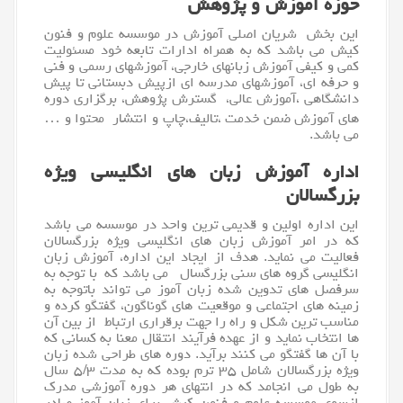
حوزه آموزش و پژوهش
این بخش شریان اصلی آموزش در موسسه علوم و فنون
کیش می باشد که به همراه ادارات تابعه خود مسئولیت
کمی و کیفی آموزش زبانهای خارجی، آموزشهای رسمی و فنی
و حرفه ای، آموزشهای مدرسه ای ازپیش دبستانی تا پیش
دانشگاهی ،آموزش عالی، گسترش پژوهش، برگزاری دوره
های آموزش ضمن خدمت ،تالیف،چاپ و انتشار محتوا و …
می باشد.
اداره آموزش زبان های انگلیسی ویژه
بزرگسالان
این اداره اولین و قدیمی ترین واحد در موسسه می باشد
که در امر آموزش زبان های
انگلیسی
ویژه بزرگسالان
فعالیت می نماید. هدف از ایجاد این اداره، آموزش زبان
انگلیسی گروه های سنی بزرگسال می باشد که با توجه به
سرفصل های تدوین شده زبان آموز می تواند باتوجه به
زمینه های اجتماعی و موقعیت های گوناگون، گفتگو کرده و
مناسب ترین شکل و راه را جهت برقراری ارتباط از بین آن
ها انتخاب نماید و از عهده فرآیند انتقال معنا به کسانی که
با آن ها گفتگو می کنند برآید. دوره های طراحی شده زبان
ویژه بزرگسالان شامل ۳۵ ترم بوده که به مدت ۵/۳ سال
به طول می انجامد که در انتهای هر دوره آموزشی مدرک