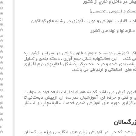
ش در داخل و خارج از کشور
 عملکرد (عمومی ـ تخصصی)
ان
اد با قابلیت آموزش و مهارت آموزی در رشته های گوناگون
ازمانها و نهادهای کشور
مد
ز آموزشی موسسه علوم و فنون کیش در سراسر کشور به
 کند. این فعالیتهابه شکل جمع آوری ، دسته بندی و تحلیل
طبقه بندی شده و در دسته دیگر به شکل فعالیتهای
نرم افزار
ی
های اطلاعاتی و ارتباطی می باشد.
ن کیش می باشد که به همراه ادارات تابعه خود مسئولیت
 و فنی و حرفه ای، آموزشهای مدرسه ای ازپیش دبستانی تا
غی
زاری دوره های آموزش ضمن خدمت ،تالیف،چاپ و انتشار
مق
زرگسالان
Tour
ی باشد که در امر آموزش زبان های
انگلیسی
ویژه بزرگسالان