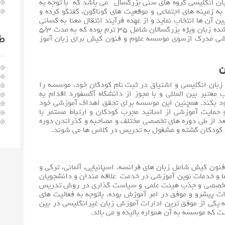
زبان انگلیسی گروه های سنی بزرگسال می باشد که با توجه به
ه زمینه های اجتماعی و موقعیت های گوناگون، گفتگو کرده و
 آن ها انتخاب نماید و از عهده فرآیند انتقال معنا به کسانی
که با آن ها گفتگو می کنند برآید. دوره های طراحی شده زبان ویژه بزرگسالان شامل ۳۵ ترم بوده که به مدت ۵/۳
ط
وزشی مدرک ازسوی موسسه علوم و فنون کیش برای زبان آموز
ن
زبان انگلیسی و اشتیاق در ثبت نام کودکان خود، موسسه را
معتبر بین المللی و با مجوز از دانشگاه آکسفورد اقدام به
خود بکند. همچنین این موسسه برای تحقق اهداف آموزشی خود
مایت آموزشی از اساتید مجرب کودکان و ارتباط مستمر با
بعد از طی دوره های تخصصی مختلف و مصاحبه و گذراندن دوره
 کودکان گشته و مشغول به تدریس در کلاس ها می شوند.
 فنون کیش شامل
زبان
های فرانسه، اسپانیایی، آلمانی، ترکی و
ها و خدمات نوین آموزشی در خدمت علاقه مندان و دانشجویان
ی و تخصصی و جذب هیئت علمی و سیاست گذاری در روش تدریس
ت پیشرو و موفق در امر آموزش بوده، باتوجه به فعالیت های
یکی از موفق ترین ادارات آموزش زبان غیرانگلیسی در بین
که موسسه به آن همواره بالیده و می بالد.