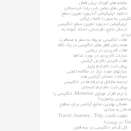
نشانه های کودک بیش فعال
عکس های جشن شب یلدا خردسالان
دانلود اپلیکیشن آندروید تعیین سطح
گلیسی به صورت کاملا رایگان
اپلیکیشن اندروید تعیین سطح انگلیسی
ارسال نتایج نظرسنجی استاد نمونه به
یران
لغات انگلیسی مربوط به سفر و مسافرت
همه زمان فعل های انگلیسی در یک نگاه
لغات کاربردی در ریاضی
عبارات کاربردی در مورد غذاها
لغات کلیدی نگارش آیلتس
پیش ثبت نام ترم پاییز
عبارتهای مورد نیاز در مکالمه تلفنی
سوالات امتحان آیلتس هند
ترجمه مشاغل و حرفه ها در انگلیسی
پیش ثبت نام ترم تابستان
با نرم افزار موبایل Memrise، انگلیسی را
رحضوری بیاموزید!
معرفى بهترین منابع آیلتس براى سطوح
دماتى و مبتدى
تفاوت کلمات Travel, Journey , Trip,
 در چیست؟
کل گرامر انگلیسی در سه فایل