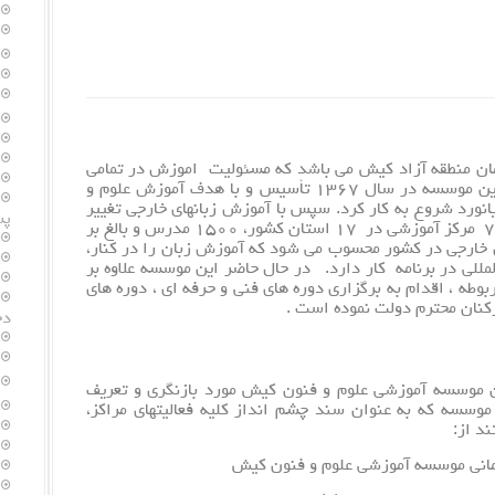
ان منطقه آزاد کیش می باشد که مسئولیت اموزش در تمامی
ابعاد سازمان منطقه آزاد کیش را بر عهده دارد. این موسسه در سال ۱۳۶۷ تأسیس و با هدف آموزش علوم و
انورد شروع به کار کرد. سپس با
آموزش زبانهای خارجی
تغییر
پس
مأموریت داد. در حال حاضر این موسسه با بیش از ۷۲ مرکز آموزشی در ۱۷ استان کشور، ۱۵۰۰ مدرس و بالغ بر
آموزش زبان
را در کنار،
لمللی در برنامه کار دارد. در حال حاضر این موسسه علاوه بر
وطه ، اقدام به برگزاری دوره های فنی و حرفه ای ، دوره های
کنان محترم دولت نموده است .
دخ
اهداف کلان موسسه آموزشی علوم و فنون کیش مورد بازنگری و تعریف
موسسه که به عنوان سند چشم انداز کلیه فعالیتهای مراکز،
د از:
مانی موسسه آموزشی علوم و فنون کیش