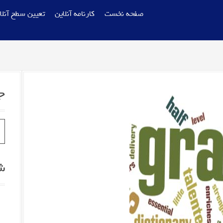
صفحه نخست
کارنامه آنلاین
تعیین سطح آنلا
ج
S
e
a
r
ش
c
h
f
o
r
: