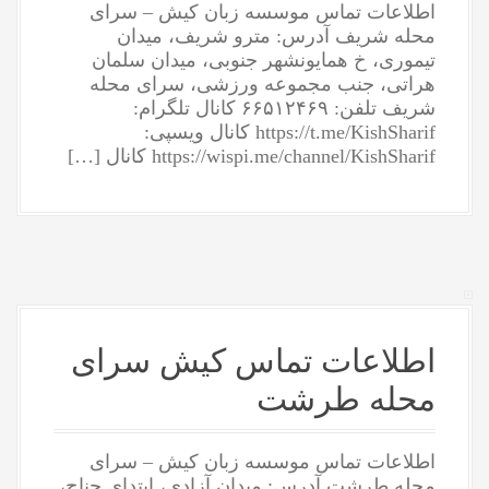
اطلاعات تماس موسسه زبان کیش – سرای
محله شریف آدرس: مترو شریف، میدان
تیموری، خ همایونشهر جنوبی، میدان سلمان
هراتی، جنب مجموعه ورزشی، سرای محله
شریف تلفن: ۶۶۵۱۲۴۶۹ کانال تلگرام:
https://t.me/KishSharif کانال ویسپی:
https://wispi.me/channel/KishSharif کانال […]
اطلاعات تماس کیش سرای
محله طرشت
اطلاعات تماس موسسه زبان کیش – سرای
محله طرشت آدرس: میدان آزادی، ابتدای جناح،