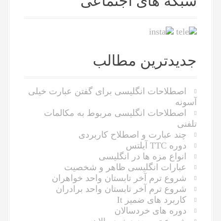
شبکه های اجتماعی
i
h
f
g
o
r
a
:
جدیدترین مطالب
t
i
اصطلاحات انگلیسی برای گفتن عبارت خیلی
o
آسونه
اصطلاحات انگلیسی مربوط به مکالمات
n
تلفنی
چند عبارت و اصطلاح کاربردی
دوره TTC آیلتس
انواع مزه ها در انگلیسی
عبارات انگلیسی ظاهر و شخصیت
شروع ترم آخر تابستان واحد خواهران
شروع ترم آخر تابستان واحد برادران
کاربرد های ضمیر It
دوره های خردسالان