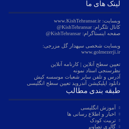
لینک های ما
وبسایت:
www.KishTehransar.ir
کانال تلگرام:
KishTehransar@
صفحه اینستاگرام:
KishTehransar@
وبسایت شخصی سپهدار گل مزرجی:
www.golmezerji.ir
تعیین سطح آنلاین
|
کارنامه آنلاین
نظرسنجی استاد نمونه
آدرس و تلفن سایر شعبات موسسه کیش
دانلود اپلیکیشن آندروید تعیین سطح انگلیسی
طبقه بندی مطالب
آموزش انگلیسی
اخبار و اطلاع رسانی ها
تربیت کودک
گالری تصاویر