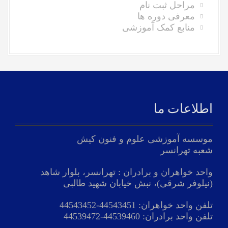
مراحل ثبت نام
معرفی دوره ها
منابع کمک آموزشی
اطلاعات ما
موسسه آموزشی علوم و فنون کیش
شعبه تهرانسر
واحد خواهران و برادران : تهرانسر، بلوار شاهد
(نیلوفر شرقی)، نبش خیابان شهید طالبی
تلفن واحد خواهران:
44543451
-
44543452
تلفن واحد برادران:
44539460
-
44539472