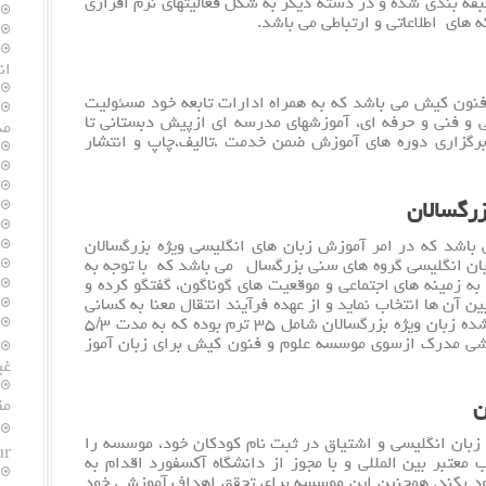
طبقه بندی شده و در دسته دیگر به شکل فعالیتهای
نرم افزار
ی
های اطلاعاتی و ارتباطی می باشد.
ان
ن کیش می باشد که به همراه ادارات تابعه خود مسئولیت
 و فنی و حرفه ای، آموزشهای مدرسه ای ازپیش دبستانی تا
مد
زاری دوره های آموزش ضمن خدمت ،تالیف،چاپ و انتشار
زرگسالان
ی باشد که در امر آموزش زبان های
انگلیسی
ویژه بزرگسالان
زبان انگلیسی گروه های سنی بزرگسال می باشد که با توجه به
ه زمینه های اجتماعی و موقعیت های گوناگون، گفتگو کرده و
 آن ها انتخاب نماید و از عهده فرآیند انتقال معنا به کسانی
که با آن ها گفتگو می کنند برآید. دوره های طراحی شده زبان ویژه بزرگسالان شامل ۳۵ ترم بوده که به مدت ۵/۳
وزشی مدرک ازسوی موسسه علوم و فنون کیش برای زبان آموز
غی
ن
مق
زبان انگلیسی و اشتیاق در ثبت نام کودکان خود، موسسه را
Tour
معتبر بین المللی و با مجوز از دانشگاه آکسفورد اقدام به
خود بکند. همچنین این موسسه برای تحقق اهداف آموزشی خود