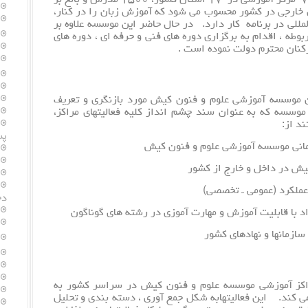
مأموریت داد. در حال حاضر این موسسه با بیش از ۷۲ مرکز آموزشی در ۱۷ استان کشور، ۱۵۰۰ مدرس و بالغ بر
آموزش زبان
را در کنار،
لمللی در برنامه کار دارد. در حال حاضر این موسسه علاوه بر
وطه ، اقدام به برگزاری دوره های فنی و حرفه ای ، دوره های
کنان محترم دولت نموده است .
اهداف کلان موسسه آموزشی علوم و فنون کیش مورد بازنگری و تعریف
موسسه که به عنوان سند چشم انداز کلیه فعالیتهای مراکز،
د از:
پس
مانی موسسه آموزشی علوم و فنون کیش
ش در داخل و خارج از کشور
 عملکرد (عمومی ـ تخصصی)
دخ
اد با قابلیت آموزش و مهارت آموزی در رشته های گوناگون
ازمانها و نهادهای کشور
ز آموزشی موسسه علوم و فنون کیش در سراسر کشور به
 کند. این فعالیتهابه شکل جمع آوری ، دسته بندی و تحلیل