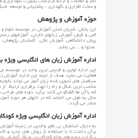
آمار و اطلاعات و ارائه گزارشات بصورت نموداری و 
و
سخت افزار
ی و نگهداری ، پشتیبانی و توسعه شبکه 
حوزه آموزش و پژوهش
این بخش شریان اصلی آموزش در موسسه علوم و فنو
کمی و کیفی آموزش زبانهای خارجی، آموزشهای رسمی
پیش دانشگاهی ،آموزش عالی، گسترش پژوهش، برگ
محتوا و …می باشد.
اداره آموزش زبان های انگلیسی ویژه ب
این اداره اولین و قدیمی ترین واحد در موسسه م
فعالیت می نماید. هدف از ایجاد این اداره، آموزش 
سرفصل های تدوین شده زبان آموز می تواند باتوجه ب
مناسب ترین شکل و راه را جهت برقراری ارتباط از بین
سال به طول می انجامد که در انتهای هر دوره آم
صادر می گردد.
اداره آموزش زبان انگلیسی ویژه کودکا
به دنبال استقبال بی نظیر والدین در زمینه
آموزش
برآن داشت تا با استفاده از روش های جدید و کتب 
برگزاری دوره های ویژه کودکان در مراکز آموزشی 