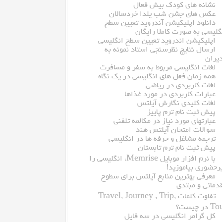
نشانه های کودک بیش فعال
عکس های جشن شب یلدا خردسالان
دانلود اپلیکیشن آندروید تعیین سطح
گلیسی به صورت کاملا رایگان
اپلیکیشن اندروید تعیین سطح انگلیسی
ارسال نتایج نظرسنجی استاد نمونه به
یران
لغات انگلیسی مربوط به سفر و مسافرت
همه زمان فعل های انگلیسی در یک نگاه
لغات کاربردی در ریاضی
عبارات کاربردی در مورد غذاها
لغات کلیدی نگارش آیلتس
پیش ثبت نام ترم پاییز
عبارتهای مورد نیاز در مکالمه تلفنی
سوالات امتحان آیلتس هند
ترجمه مشاغل و حرفه ها در انگلیسی
پیش ثبت نام ترم تابستان
با نرم افزار موبایل Memrise، انگلیسی را
رحضوری بیاموزید!
معرفى بهترین منابع آیلتس براى سطوح
دماتى و مبتدى
تفاوت کلمات Travel, Journey , Trip,
 در چیست؟
کل گرامر انگلیسی در سه فایل