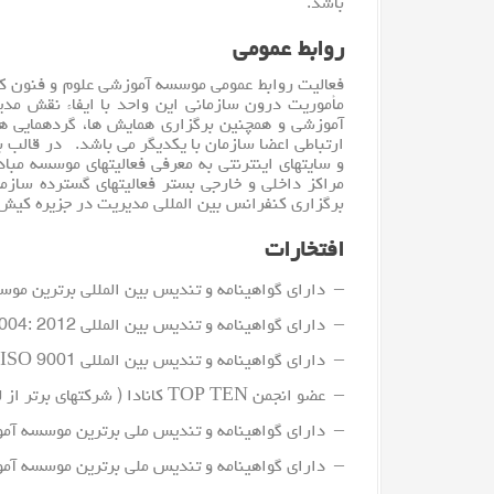
باشد.
روابط عمومی
فعالیت روابط عمومی موسسه آموزشی علوم و فنون کی
مأموریت درون سازمانی این واحد با ایفاء نقش مد
آموزشی و همچنین برگزاری همایش ها، گردهمایی ها،
ارتباطی اعضا سازمان با یکدیگر می باشد. در قالب بر
و سایتهای اینترنتی به معرفی فعالیتهای موسسه مبادر
مراکز داخلی و خارجی بستر فعالیتهای گسترده سازم
برگزاری کنفرانس بین المللی مدیریت در جزیره کیش 
افتخارات
– دارای گواهینامه و تندیس بین المللی برترین موس
– دارای گواهینامه و تندیس بین المللی ISO 10004: 2012
– دارای گواهینامه و تندیس بین المللی ISO 9001 از نهاد بین المللی GIC انگلستان
– عضو انجمن TOP TEN کانادا ( شرکتهای برتر از لحاظ کیفیت ارائه خدمات )
– دارای گواهینامه و تندیس ملی برترین موسسه آم
– دارای گواهینامه و تندیس ملی برترین موسسه آم