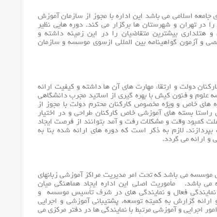
ی جامعه اسلامی می باشد این اداره با مجوز از سازمان آموزش
ا در تهران و شهرستان ها برگزار می کند. دوره هایی نظیر
و هتلداری بیشترین متقاضیان را در این زمینه داشته و
ی و آزمون گواهینامه بین المللی ازسوی موسسه و سازمان
کنان دولت و ارتقاء مهارت های آن ها داشته و کیفیت ارائه
ه علوم و فنون کیش با بهره گیری از اساتید مجرب دانشگاهی
ره های خاص و ویژه مخصوص کارکنان محترم دولت با مجوز از
راستا بسته های آموزشی خاص کارکنان طراحی و در اختیار
 علت کمبود وقت و مشکلات رفت و آمد بتوانند از فرصت ایجاد
بپردازند. لازم به ذکر است که دوره های ارائه شده بنا به
و ارائه می گردد.
 ادارات ۶ گانه حوزه آموزش موسسه می باشد که تحت امر مدیریت مراکز آموزشی زبانهای
ه می باشد. مأموریت اصلی این اداره ایجاد هماهنگی میان
دارات و مدیریت های دفتر مرکزی با بیش از ۳۰ نمایندگی فعال و نمایندگی های در شرف تأسیس موسسه و
ارائه گزارش به کمیته توسعه، پشتیبانی آموزشی و اجرایی
امور اجرایی و آموزشی مرتبط با نمایندگی ها در دفتر مرکزی می