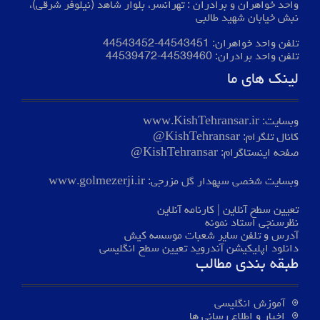
واحد خواهران و برادران : تهرانسر، بلوار شاهد (نیلوفر شرقی)،
نبش خیابان شهید طالبی
تلفن واحد خواهران:
44543451
-
44543452
تلفن واحد برادران:
44539460
-
44539472
لینک های ما
وبسایت:
www.KishTehransar.ir
کانال تلگرام:
KishTehransar@
صفحه اینستاگرام:
KishTehransar@
وبسایت شخصی سپهدار گل مزرجی:
www.golmezerji.ir
تعیین سطح آنلاین
|
کارنامه آنلاین
نظرسنجی استاد نمونه
آدرس و تلفن سایر شعبات موسسه کیش
دانلود اپلیکیشن آندروید تعیین سطح انگلیسی
طبقه بندی مطالب
آموزش انگلیسی
اخبار و اطلاع رسانی ها