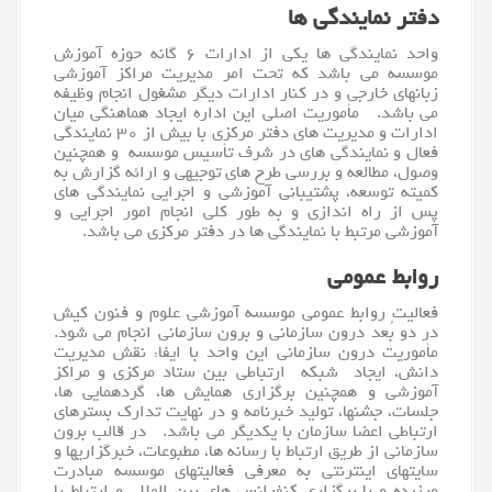
دفتر نمایندگی ها
واحد نمایندگی ها یکی از ادارات ۶ گانه حوزه آموزش
موسسه می باشد که تحت امر مدیریت مراکز آموزشی
زبانهای خارجی و در کنار ادارات دیگر مشغول انجام وظیفه
می باشد. مأموریت اصلی این اداره ایجاد هماهنگی میان
ادارات و مدیریت های دفتر مرکزی با بیش از ۳۰ نمایندگی
فعال و نمایندگی های در شرف تأسیس موسسه و همچنین
وصول، مطالعه و بررسی طرح های توجیهی و ارائه گزارش به
کمیته توسعه، پشتیبانی آموزشی و اجرایی نمایندگی های
پس از راه اندازی و به طور کلی انجام امور اجرایی و
آموزشی مرتبط با نمایندگی ها در دفتر مرکزی می باشد.
روابط عمومی
فعالیت روابط عمومی موسسه آموزشی علوم و فنون کیش
در دو بُعد درون سازمانی و برون سازمانی انجام می شود.
مأموریت درون سازمانی این واحد با ایفاء نقش مدیریت
دانش، ایجاد شبکه ارتباطی بین ستاد مرکزی و مراکز
آموزشی و همچنین برگزاری همایش ها، گردهمایی ها،
جلسات، جشنها، تولید خبرنامه و در نهایت تدارک بسترهای
ارتباطی اعضا سازمان با یکدیگر می باشد. در قالب برون
سازمانی از طریق ارتباط با رسانه ها، مطبوعات، خبرگزاریها و
سایتهای اینترنتی به معرفی فعالیتهای موسسه مبادرت