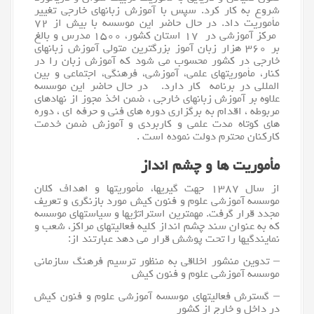
شروع به کار کرد. سپس با
آموزش زبانهای خارجی
تغییر
مأموریت داد. در حال حاضر این موسسه با بیش از ۷۲
مرکز آموزشی در ۱۷ استان کشور، ۱۵۰۰ مدرس و بالغ
بر ۳۶۰ هزار زبان آموز بزرگترین متولی آموزش زبانهای
خارجی در کشور محسوب می شود که
آموزش زبان
را در
کنار، مأموریتهای علمی، آموزشی، فرهنگی، اجتماعی و بین
المللی در برنامه کار دارد. در حال حاضر این موسسه
علاوه بر آموزش زبانهای خارجی ، ضمن اخذ مجوز از نهادهای
مربوطه ، اقدام به برگزاری دوره های فنی و حرفه ای ، دوره
های کوتاه مدت علمی و کاربردی و آموزش ضمن خدمت
کارکنان محترم دولت نموده است .
مأموریت ها و چشم انداز
از سال ۱۳۸۷ جهت گیریها، مأموریتها و اهداف کلان
موسسه آموزشی علوم و فنون کیش مورد بازنگری و تعریف
مجدد قرار گرفت. مهمترین استراتژیها و سیاستهای موسسه
که به عنوان سند چشم انداز کلیه فعالیتهای مراکز، شعب و
نمایندگیها را تحت پوشش قرار می دهد عبارتند از:
– تدوین منشور اخلاقی به منظور ترسیم فرهنگ سازمانی
موسسه آموزشی علوم و فنون کیش
– گسترش فعالیتهای موسسه آموزشی علوم و فنون کیش
در داخل و خارج از کشور