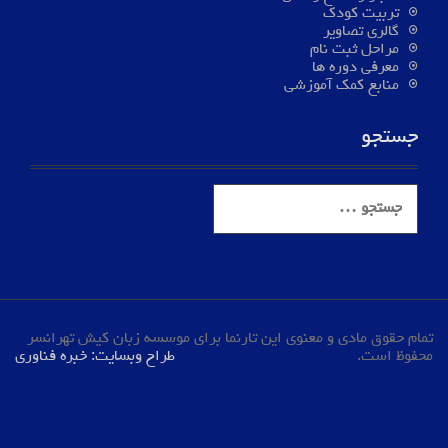
تربیت کودک
گالری تصاویر
مراحل ثبت نام
معرفی دوره ها
منابع کمک آموزشی
جستجو
S
e
a
r
c
h
f
تمام حقوق مادی و معنوی این تارنما برای موسسه زبان کیش تهرانسر
o
محفوظ است.
طراح وبسایت: خبره فناوری
r
: