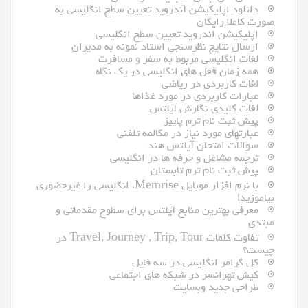
دانلود اپلیکیشن آندروید تعیین سطح انگلیسی به
صورت کاملا رایگان
اپلیکیشن اندروید تعیین سطح انگلیسی
ارسال نتایج نظرسنجی استاد نمونه به مدیران
لغات انگلیسی مربوط به سفر و مسافرت
همه زمان فعل های انگلیسی در یک نگاه
لغات کاربردی در ریاضی
عبارات کاربردی در مورد غذاها
لغات کلیدی نگارش آیلتس
پیش ثبت نام ترم پاییز
عبارتهای مورد نیاز در مکالمه تلفنی
سوالات امتحان آیلتس هند
ترجمه مشاغل و حرفه ها در انگلیسی
پیش ثبت نام ترم تابستان
با نرم افزار موبایل Memrise، انگلیسی را غیرحضوری
بیاموزید!
معرفى بهترین منابع آیلتس براى سطوح مقدماتى و
مبتدى
تفاوت کلمات Travel, Journey , Trip, Tour در
چیست؟
کل گرامر انگلیسی در سه فایل
کیش تهرانسر در شبکه های اجتماعی
طراحی جدید وبسایت