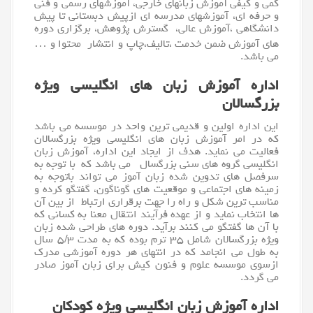
کمی و کیفی آموزش زبانهای خارجی، آموزشهای رسمی و فنی
و حرفه ای، آموزشهای مدرسه ای ازپیش دبستانی تا پیش
دانشگاهی ،آموزش عالی، گسترش پژوهش، برگزاری دوره
های آموزش ضمن خدمت ،تالیف،چاپ و انتشار محتوا و …
می باشد.
اداره آموزش زبان های انگلیسی ویژه
بزرگسالان
این اداره اولین و قدیمی ترین واحد در موسسه می باشد
که در امر آموزش زبان های
انگلیسی
ویژه بزرگسالان
فعالیت می نماید. هدف از ایجاد این اداره، آموزش زبان
انگلیسی گروه های سنی بزرگسال می باشد که با توجه به
سرفصل های تدوین شده زبان آموز می تواند باتوجه به
زمینه های اجتماعی و موقعیت های گوناگون، گفتگو کرده و
مناسب ترین شکل و راه را جهت برقراری ارتباط از بین آن
ها انتخاب نماید و از عهده فرآیند انتقال معنا به کسانی که
با آن ها گفتگو می کنند برآید. دوره های طراحی شده زبان
ویژه بزرگسالان شامل ۳۵ ترم بوده که به مدت ۵/۳ سال
به طول می انجامد که در انتهای هر دوره آموزشی مدرک
ازسوی موسسه علوم و فنون کیش برای زبان آموز صادر
می گردد.
اداره آموزش زبان انگلیسی ویژه کودکان