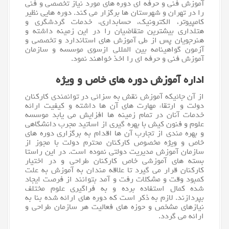
آموزش فنی و حرفه ای دوره های مورد نیاز تخصصی و فنی
را در تهران و شهرستان ها برگزار می کند. دوره هایی نظیر
کامپیوتر
، الکترونیک، حسابداری، خدمات گردشگری و
هتلداری بیشترین متقاضیان را در این زمینه داشته و
هنرجویان پس از طی آموزش های استاندارد و تخصصی و
آزمون گواهینامه بین المللی ازسوی موسسه و سازمان
آموزش فنی و حرفه ای را اخذ خواهند نمود.
اداره آموزش دوره های خاص و ویژه
از آن جائیکه آموزش نقش به سزائی در توانمندی کارکنان
دولت و ارتقاء مهارت های آن ها داشته و کیفیت ارائه
خدمات آنان در تمام زمینه ها افزایش می یابد موسسه
علوم و فنون کیش با بهره گیری از اساتید مجرب دانشگاهی
و بهره مندی از تجارب آن ها اقدام به برگزاری دوره های
خاص و ویژه مخصوص کارکنان محترم دولت با مجوز از
سازمان آموزش مدیریت دولتی نموده است. در این راستا
بسته های آموزشی خاص کارکنان طراحی و در اختیار
کارکنان قرار می گیرد تا علاقه مندان به آموزش به علت
کمبود وقت و مشکلات رفت و آمد بتوانند از فرصت ایجاد
شده کمال استفاده برده و به فراگیری علوم مختلف
بپردازند. لازم به ذکر است که دوره های ارائه شده بنا به
نیازهای مشخص و حوزه های فعالیت هر سازمان طراحی و
ارائه می گردد.