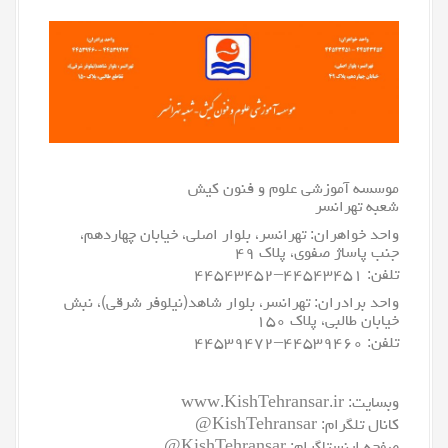
موسسه آموزشی علوم و فنون کیش
شعبه تهرانسر
واحد خواهران: تهرانسر، بلوار اصلی، خیابان چهاردهم،
جنب پاساژ صفوی، پلاک ۴۹
تلفن:
۴۴۵۴۳۴۵۱
–
۴۴۵۴۳۴۵۲
واحد برادران: تهرانسر، بلوار شاهد(نیلوفر شرقی)، نبش
خیابان طالبی، پلاک ۱۵۰
تلفن:
۴۴۵۳۹۴۶۰
–
۴۴۵۳۹۴۷۲
وبسایت:
www.KishTehransar.ir
کانال تلگرام:
KishTehransar@
صفحه اینستاگرام:
KishTehransar@