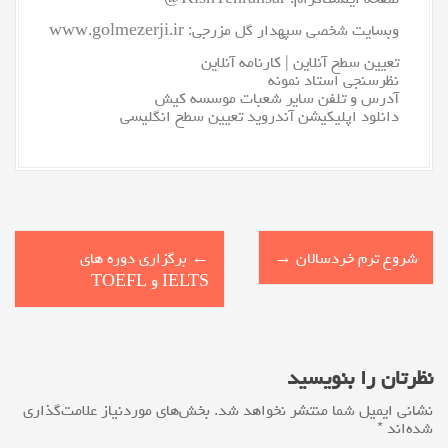
وبسایت شخصی سپهدار گل مزرجی:
www.golmezerji.ir
تعیین سطح آنلاین
|
کارنامه آنلاین
نظرسنجی استاد نمونه
آدرس و تلفن سایر شعبات موسسه کیش
دانلود اپلیکیشن آندروید تعیین سطح انگلیسی
P
شروع ترم خردسالان
→
←
برگزاری دوره های
o
IELTS و TOEFL
s
t
نظرتان را بنویسید
n
نشانی ایمیل شما منتشر نخواهد شد.
بخش‌های موردنیاز علامت‌گذاری
شده‌اند
*
a