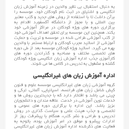
به دنبال استقبال بی نظیر والدین در زمینه
آموزش
زبان
انگلیسی و اشتیاق در ثبت نام کودکان خود، موسسه را
برآن داشت تا با استفاده از روش های جدید و کتب معتبر
بین المللی و با مجوز از دانشگاه آکسفورد اقدام به
برگزاری دوره های ویژه کودکان در مراکز آموزشی خود
بکند. همچنین این موسسه برای تحقق اهداف آموزشی خود
از کتب آموزشی طراحی شده در موسسه و تربیت و حمایت
آموزشی از اساتید مجرب کودکان و ارتباط مستمر با والدین
بهره می گیرد. اساتید ویژه کودکان موسسه بعد از طی دوره
های تخصصی مختلف و مصاحبه و گذراندن دوره های
کارآموزی جذب اداره آموزش زبان انگلیسی ویژه کودکان
گشته و مشغول به تدریس در کلاس ها می شوند.
اداره آموزش زبان های غیرانگلیسی
گروه آموزشی زبان های غیرانگلیسی
موسسه
علوم و فنون
کیش شامل
زبان
های فرانسه، اسپانیایی، آلمانی، ترکی و
چینی می باشد و افتخار دارد که با جدیدترین روش ها و
خدمات نوین آموزشی در خدمت علاقه مندان و دانشجویان
عزیز باشد. این اداره با برگزاری دوره های عمومی و
تخصصی و جذب هیئت علمی و سیاست گذاری در روش
تدریس و طراحی و نشر کتب، همگام با پیشرفت روز از
ادارات پیشرو و موفق در امر آموزش بوده، باتوجه به
فعالیت های ذکرشده اداره آموزش زبان های غیرانگلیسی