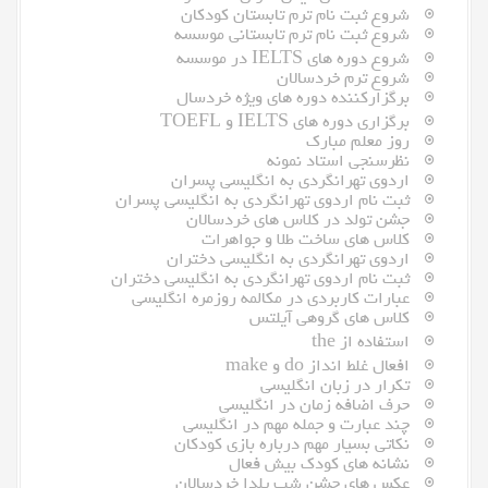
شروع ثبت نام ترم تابستان کودکان
شروع ثبت نام ترم تابستانی موسسه
شروع دوره های IELTS در موسسه
شروع ترم خردسالان
برگزارکننده دوره های ویژه خردسال
برگزاری دوره های IELTS و TOEFL
روز معلم مبارک
نظرسنجی استاد نمونه
اردوی تهرانگردی به انگلیسی پسران
ثبت نام اردوی تهرانگردی به انگلیسی پسران
جشن تولد در کلاس های خردسالان
کلاس های ساخت طلا و جواهرات
اردوی تهرانگردی به انگلیسی دختران
ثبت نام اردوی تهرانگردی به انگلیسی دختران
عبارات کاربردی در مکالمه روزمره انگلیسی
کلاس های گروهی آیلتس
استفاده از the
افعال غلط انداز do و make
تکرار در زبان انگلیسی
حرف اضافه زمان در انگلیسی
چند عبارت و جمله مهم در انگلیسی
نکاتی بسیار مهم درباره بازی کودکان
نشانه های کودک بیش فعال
عکس های جشن شب یلدا خردسالان