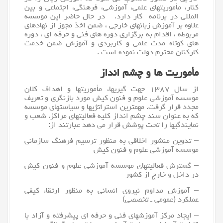
کنار، مأموریتهای علمی، آموزشی، فرهنگی، اجتماعی و بین
المللی در برنامه کار دارد. در حال حاضر این موسسه
علاوه بر آموزش زبانهای خارجی ، ضمن اخذ مجوز از نهادهای
مربوطه ، اقدام به برگزاری دوره های فنی و حرفه ای ، دوره
های کوتاه مدت علمی و کاربردی و آموزش ضمن خدمت
کارکنان محترم دولت نموده است .
مأموریت ها و چشم انداز
از سال ۱۳۸۷ جهت گیریها، مأموریتها و اهداف کلان
موسسه آموزشی علوم و فنون کیش مورد بازنگری و تعریف
مجدد قرار گرفت. مهمترین استراتژیها و سیاستهای موسسه
که به عنوان سند چشم انداز کلیه فعالیتهای مراکز، شعب و
نمایندگیها را تحت پوشش قرار می دهد عبارتند از:
– تدوین منشور اخلاقی به منظور ترسیم فرهنگ سازمانی
موسسه آموزشی علوم و فنون کیش
– گسترش فعالیتهای موسسه آموزشی علوم و فنون کیش
در داخل و خارج از کشور
– آموزش مداوم نیروی انسانی به منظور ارتقاء کیفی
عملکرد (عمومی ـ تخصصی)
– ایجاد مرکز آموزشهای فنی و حرفه ای پیشرفته و آزاد با