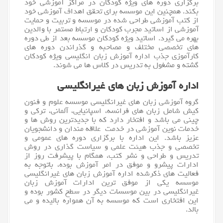
برگزاری دوره های ویژه کودکان در مراکز آموزشی خود
بکند. همچنین این موسسه برای تحقق اهداف آموزشی خود
از کتب آموزشی طراحی شده در موسسه و تربیت و حمایت
آموزشی از اساتید مجرب کودکان و ارتباط مستمر با والدین
بهره می گیرد. اساتید ویژه کودکان موسسه بعد از طی دوره
های تخصصی مختلف و مصاحبه و گذراندن دوره های
کارآموزی جذب اداره آموزش زبان انگلیسی ویژه کودکان
گشته و مشغول به تدریس در کلاس ها می شوند.
اداره آموزش زبان های غیرانگلیسی
گروه آموزشی زبان های غیرانگلیسی
موسسه
علوم و فنون
کیش شامل
زبان
های فرانسه، اسپانیایی، آلمانی، ترکی و
چینی می باشد و افتخار دارد که با جدیدترین روش ها و
خدمات نوین آموزشی در خدمت علاقه مندان و دانشجویان
عزیز باشد. این اداره با برگزاری دوره های عمومی و
تخصصی و جذب هیئت علمی و سیاست گذاری در روش
تدریس و طراحی و نشر کتب، همگام با پیشرفت روز از
ادارات پیشرو و موفق در امر آموزش بوده، باتوجه به
فعالیت های ذکرشده اداره آموزش زبان های غیرانگلیسی
موسسه یکی از موفق ترین ادارات آموزش زبان
غیرانگلیسی در بین موسسات دیگر در سطح کشور بوده و
این افتخاری است که موسسه به آن همواره بالیده و می
بالد.