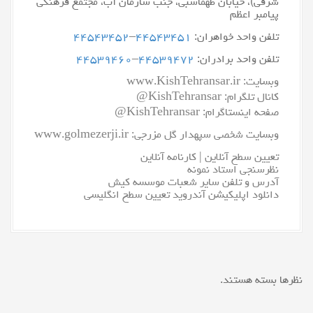
شرقی)، خیابان طهماسبی، جنب سازمان آب، مجتمع فرهنگی
پیامبر اعظم
تلفن واحد خواهران:
۴۴۵۴۳۴۵۱
–
۴۴۵۴۳۴۵۲
تلفن واحد برادران:
۴۴۵۳۹۴۷۲
–
۴۴۵۳۹۴۶۰
وبسایت:
www.KishTehransar.ir
کانال تلگرام:
KishTehransar@
صفحه اینستاگرام:
KishTehransar@
وبسایت شخصی سپهدار گل مزرجی:
www.golmezerji.ir
تعیین سطح آنلاین
|
کارنامه آنلاین
نظرسنجی استاد نمونه
آدرس و تلفن سایر شعبات موسسه کیش
دانلود اپلیکیشن آندروید تعیین سطح انگلیسی
نظر‌ها بسته هستند.