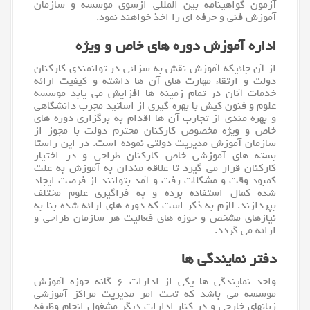
آزمون گواهینامه بین المللی ازسوی موسسه و سازمان
آموزش فنی و حرفه ای را اخذ خواهند نمود.
اداره آموزش دوره های خاص و ویژه
از آن جائیکه آموزش نقش به سزائی در توانمندی کارکنان
دولت و ارتقاء مهارت های آن ها داشته و کیفیت ارائه
خدمات آنان در تمام زمینه ها افزایش می یابد موسسه
علوم و فنون کیش با بهره گیری از اساتید مجرب دانشگاهی
و بهره مندی از تجارب آن ها اقدام به برگزاری دوره های
خاص و ویژه مخصوص کارکنان محترم دولت با مجوز از
سازمان آموزش مدیریت دولتی نموده است. در این راستا
بسته های آموزشی خاص کارکنان طراحی و در اختیار
کارکنان قرار می گیرد تا علاقه مندان به آموزش به علت
کمبود وقت و مشکلات رفت و آمد بتوانند از فرصت ایجاد
شده کمال استفاده برده و به فراگیری علوم مختلف
بپردازند. لازم به ذکر است که دوره های ارائه شده بنا به
نیازهای مشخص و حوزه های فعالیت هر سازمان طراحی و
ارائه می گردد.
دفتر نمایندگی ها
واحد نمایندگی ها یکی از ادارات ۶ گانه حوزه آموزش
موسسه می باشد که تحت امر مدیریت مراکز آموزشی
زبانهای خارجی و در کنار ادارات دیگر مشغول انجام وظیفه