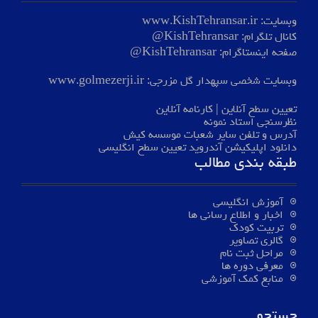
وبسایت:
www.KishTehransar.ir
کانال تلگرام:
KishTehransar@
صفحه اینستاگرام:
KishTehransar@
وبسایت شخصی سپهدار گل مزرجی:
www.golmezerji.ir
تعیین سطح آنلاین
|
کارنامه آنلاین
نظرسنجی استاد نمونه
آدرس و تلفن سایر شعبات موسسه کیش
دانلود اپلیکیشن آندروید تعیین سطح انگلیسی
طبقه بندی مطالب
آموزش انگلیسی
اخبار و اطلاع رسانی ها
تربیت کودک
گالری تصاویر
مراحل ثبت نام
معرفی دوره ها
منابع کمک آموزشی
جستجو