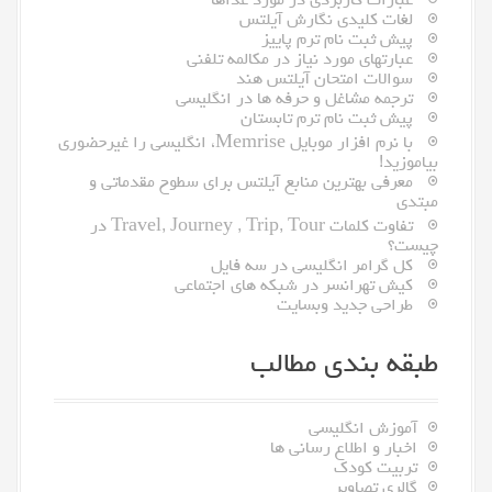
عبارات کاربردی در مورد غذاها
لغات کلیدی نگارش آیلتس
پیش ثبت نام ترم پاییز
عبارتهای مورد نیاز در مکالمه تلفنی
سوالات امتحان آیلتس هند
ترجمه مشاغل و حرفه ها در انگلیسی
پیش ثبت نام ترم تابستان
با نرم افزار موبایل Memrise، انگلیسی را غیرحضوری
بیاموزید!
معرفى بهترین منابع آیلتس براى سطوح مقدماتى و
مبتدى
تفاوت کلمات Travel, Journey , Trip, Tour در
چیست؟
کل گرامر انگلیسی در سه فایل
کیش تهرانسر در شبکه های اجتماعی
طراحی جدید وبسایت
طبقه بندی مطالب
آموزش انگلیسی
اخبار و اطلاع رسانی ها
تربیت کودک
گالری تصاویر