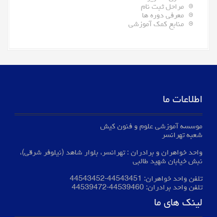
مراحل ثبت نام
معرفی دوره ها
منابع کمک آموزشی
اطلاعات ما
موسسه آموزشی علوم و فنون کیش
شعبه تهرانسر
واحد خواهران و برادران : تهرانسر، بلوار شاهد (نیلوفر شرقی)،
نبش خیابان شهید طالبی
تلفن واحد خواهران:
44543451
-
44543452
تلفن واحد برادران:
44539460
-
44539472
لینک های ما