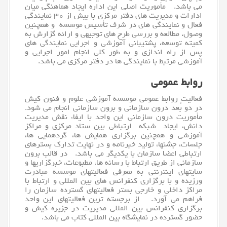
می باشد. مأموریت اصلی این اداره ایجاد هماهنگی میان
ادارات و مدیریت های دفتر مرکزی با بیش از ۳۰ نمایندگی
فعال و نمایندگی های در شرف تأسیس موسسه و همچنین
وصول، مطالعه و بررسی طرح های توجیهی و ارائه گزارش به
کمیته توسعه، پشتیبانی آموزشی و اجرایی نمایندگی های
پس از راه اندازی و به طور کلی انجام امور اجرایی و
آموزشی مرتبط با نمایندگی ها در دفتر مرکزی می باشد.
روابط عمومی
فعالیت روابط عمومی موسسه آموزشی علوم و فنون کیش
در دو بُعد درون سازمانی و برون سازمانی انجام می شود.
مأموریت درون سازمانی این واحد با ایفاء نقش مدیریت
دانش، ایجاد شبکه ارتباطی بین ستاد مرکزی و مراکز
آموزشی و همچنین برگزاری همایش ها، گردهمایی ها،
جلسات، جشنها، تولید خبرنامه و در نهایت تدارک بسترهای
ارتباطی اعضا سازمان با یکدیگر می باشد. در قالب برون
سازمانی از طریق ارتباط با رسانه ها، مطبوعات، خبرگزاریها و
سایتهای اینترنتی به معرفی فعالیتهای موسسه مبادرت
ورزیده و با برگزاری کنفرانس های بین المللی و ارتباط با
مراکز داخلی و خارجی بستر فعالیتهای گسترده سازمان را
فراهم می آورد. از برجسته ترین فعالیتهای این واحد
برگزاری کنفرانس بین المللی مدیریت در جزیره کیش و
حضور گسترده در نمایشگاه بین المللی کتاب می باشد.