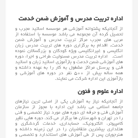
اداره تربیت مدرس و آموزش ضمن خدمت
از آنجائیکه پشتوانه آموزشی هر موسسه اساتید مجرب و
تحصیل کرده آن مجموعه می باشد موسسه با استفاده از
مربی های مجرب مرکز تربیت مدرس و آموزش ضمن
خدمت، اقدام به برگزاری دوره های تربیت مدرس زبان
انگلیسی و غیرانگلیسی ویژه کودکان و بزرگسالان نموده
است. اداره تربیت مدرس مسئولیت طراحی و اجراء دوره
های آموزشی ضمن خدمت و بازآموزی اساتید
زبان
و اساتید
فنی و پرسنل مراکز مشغول به کار را به عهده داشته و
همه ساله بیش از ۵۰۰ نفر در دوره های آموزشی و
بازآموزی این اداره شرکت می نمایند.
اداره علوم و فنون
از آنجائیکه نیاز به آموزش یکی از اصلی ترین نیازهای
جامعه اسلامی می باشد این اداره با مجوز از سازمان
آموزش فنی و حرفه ای دوره های مورد نیاز تخصصی و فنی
را در تهران و شهرستان ها برگزار می کند. دوره هایی نظیر
کامپیوتر
، الکترونیک، حسابداری، خدمات گردشگری و
هتلداری بیشترین متقاضیان را در این زمینه داشته و
هنرجویان پس از طی آموزش های استاندارد و تخصصی و