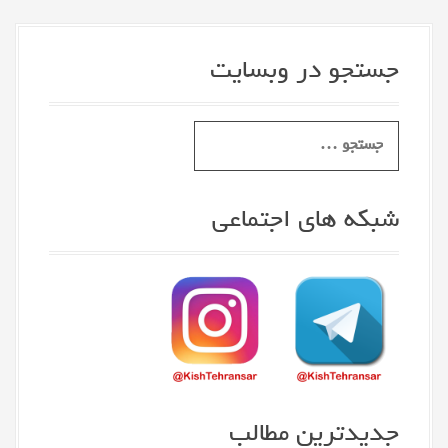
جستجو در وبسایت
S
e
a
r
شبکه های اجتماعی
c
h
f
o
r
:
جدیدترین مطالب